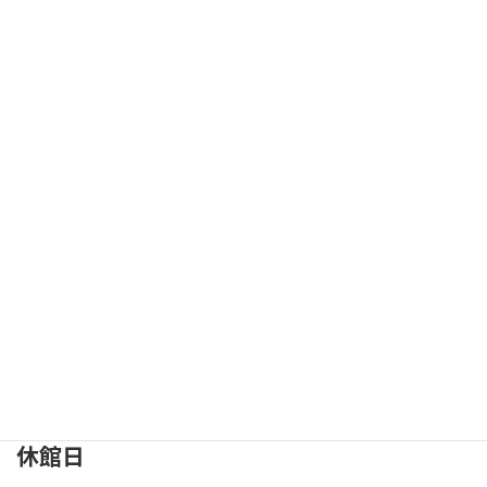
営業時間
（ 月曜〜土曜 ）9:40–18:30
（ 日曜 ）9:40–17:00
休館日