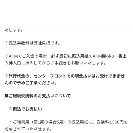
分の振込用紙（計3枚）をバス内でお渡しいたします。（ご欠席さ
れた方には郵送します。）
※講座実施日の1週間前までにゆうちょ銀行よりご入金をお願いい
たします。
※振込手数料は弊社負担です。
※ATMでご入金の場合、必ず最初に振込用紙をATM機材の一番上
の挿入口に挿入してからお手続きをお願いいたします。
※旅行代金の、センターフロントでの現金払いはお受けできませ
んので予めご了承ください。
■
ご継続受講料のお支払いについて
※振込でお支払い
・ご継続月（第1期の場合5月）の振込用紙に、受講料1,500円を
記載させていただきます。