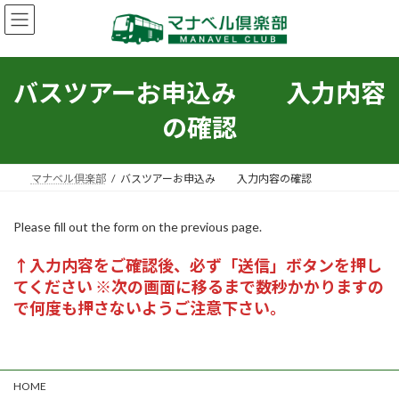
コ
ナ
ン
ビ
テ
ゲ
ン
ー
ツ
シ
バスツアーお申込み 入力内容
へ
ョ
ス
ン
の確認
キ
に
ッ
移
プ
動
マナベル倶楽部
バスツアーお申込み 入力内容の確認
Please fill out the form on the previous page.
↑入力内容をご確認後、必ず「送信」ボタンを押し
てください
※次の画面に移るまで数秒かかりますの
で何度も押さないようご注意下さい。
HOME