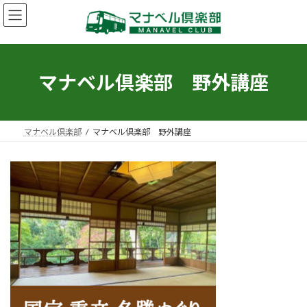
コ
ナ
ン
ビ
テ
ゲ
ン
ー
ツ
シ
へ
ョ
マナベル倶楽部 野外講座
ス
ン
キ
に
ッ
移
プ
動
マナベル倶楽部
マナベル倶楽部 野外講座